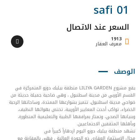
safi 01
السعر عند الاتصال
1913
معرف العقار
الوصف
يقع مشروع LILIYA GARDEN منطقة بيليك دوزو المتمركزة في
القسم الأوربي من مدينة اسطنبول ، وهي ضاحية جميلة حديثة من
ضواحي مدينة اسطنبول، تتميز بشوارعها الممتدة، وساحاتها الرحبة
الخضراء، تواكب أحدث المعايير الأوربية، تختص بهوائها النظيف،
وبنيانها الصحي، وتمتاز بمرافقها الطبية والتعليمية المتطورة،
وبأهلها المثقفين الاجتماعيين.
تشهد منطقة بيليك دوزو اليوم ازدهاراً كبيراً في
مجال الاستثمار العقاري ذو الجودة العالية ، فهي بالمقارنة مع