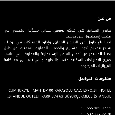
من نحن
صافي العقارية هي شركة تسويق عقاري مـقـرُّنـا الرئـيسي في
مدينـة إسـطنبـول فـي تـركــيـا.
لدينا باعٌ طويل في التطوير العقاري وإدارة الممتلكات في تركيا ،
نفتخر بتقديم أجود المشاريع والخدمات العقارية المتميزة، من خلال
بحثنا المستمر عن أفضل الفرص الإستثمارية والعقارية التي تناسب
جميع الاحتياجات السكنية منها والتجارية والتي تتماشى مع كافة
الميزانيات المرصودة.
معلومات التواصل
CUMHURİYET MAH. D-100 KARAYOLU CAD. EXPOIST HOTEL
İSTANBUL OUTLET PARK 374 63 BÜYÜKÇEKMECE İSTANBUL
+90 555 169 97 11
+90 537 227 72 76