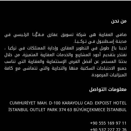
من نحن
صافي العقارية هي شركة تسويق عقاري مـقـرُّنـا الرئـيسي في
مدينـة إسـطنبـول فـي تـركــيـا.
لدينا باعٌ طويل في التطوير العقاري وإدارة الممتلكات في تركيا ،
نفتخر بتقديم أجود المشاريع والخدمات العقارية المتميزة، من خلال
بحثنا المستمر عن أفضل الفرص الإستثمارية والعقارية التي تناسب
جميع الاحتياجات السكنية منها والتجارية والتي تتماشى مع كافة
الميزانيات المرصودة.
معلومات التواصل
CUMHURİYET MAH. D-100 KARAYOLU CAD. EXPOIST HOTEL
İSTANBUL OUTLET PARK 374 63 BÜYÜKÇEKMECE İSTANBUL
+90 555 169 97 11
+90 537 227 72 76