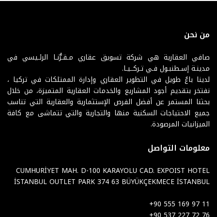
من نحن
صافي العقارية هي شركة تسويق عقاري مـقـرُّنـا الرئـيسي في
مدينـة إسـطنبـول فـي تـركــيـا.
لدينا باعٌ طويل في التطوير العقاري وإدارة الممتلكات في تركيا ،
نفتخر بتقديم أجود المشاريع والخدمات العقارية المتميزة، من خلال
بحثنا المستمر عن أفضل الفرص الإستثمارية والعقارية التي تناسب
جميع الاحتياجات السكنية منها والتجارية والتي تتماشى مع كافة
الميزانيات المرصودة.
معلومات التواصل
CUMHURİYET MAH. D-100 KARAYOLU CAD. EXPOIST HOTEL
İSTANBUL OUTLET PARK 374 63 BÜYÜKÇEKMECE İSTANBUL
+90 555 169 97 11
+90 537 227 72 76